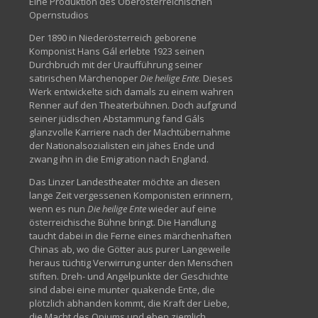
Eine Produktion des Oberösterreichischen
Opernstudios
Der 1890 in Niederösterreich geborene
Komponist Hans Gál erlebte 1923 seinen
Durchbruch mit der Uraufführung seiner
satirischen Märchenoper
Die heilige Ente
. Dieses
Werk entwickelte sich damals zu einem wahren
Renner auf den Theaterbühnen. Doch aufgrund
seiner jüdischen Abstammung fand Gáls
glanzvolle Karriere nach der Machtübernahme
der Nationalsozialisten ein jähes Ende und
zwang ihn in die Emigration nach England.
Das Linzer Landestheater möchte an diesen
lange Zeit vergessenen Komponisten erinnern,
wenn es nun
Die heilige Ente
wieder auf eine
österreichische Bühne bringt. Die Handlung
taucht dabei in die Ferne eines märchenhaften
Chinas ab, wo die Götter aus purer Langeweile
heraus tüchtig Verwirrung unter den Menschen
stiften. Dreh- und Angelpunkte der Geschichte
sind dabei eine munter quakende Ente, die
plötzlich abhanden kommt, die Kraft der Liebe,
die Macht des Opiums und eben ziemlich