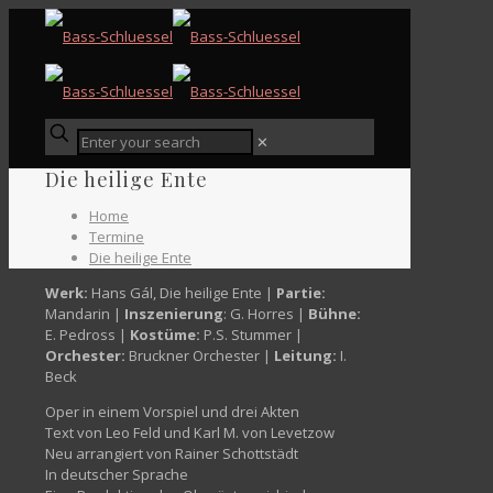
✕
Die heilige Ente
Home
Termine
Die heilige Ente
Werk:
Hans Gál, Die heilige Ente |
Partie:
Mandarin |
Inszenierung
: G. Horres |
Bühne:
E. Pedross |
Kostüme:
P.S. Stummer |
Orchester:
Bruckner Orchester |
Leitung:
I.
Beck
Oper in einem Vorspiel und drei Akten
Text von Leo Feld und Karl M. von Levetzow
Neu arrangiert von Rainer Schottstädt
In deutscher Sprache