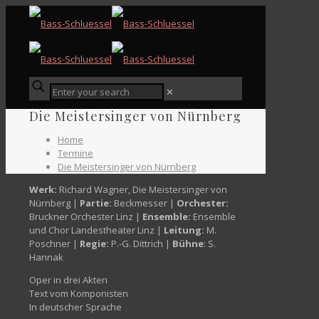
✕
Die Meistersinger von Nürnberg
Home
Termine
Die Meistersinger von Nürnberg
Werk:
Richard Wagner, Die Meistersinger von
Nürnberg |
Partie:
Beckmesser |
Orchester:
Bruckner Orchester Linz |
Ensemble:
Ensemble
und Chor Landestheater Linz |
Leitung:
M.
Poschner |
Regie:
P.-G. Dittrich |
Bühne
: S.
Hannak
Oper in drei Akten
Text vom Komponisten
In deutscher Sprache