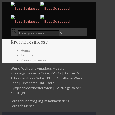
✕
Krönungsmesse
Home
Termine
Krönungsmesse
Werk:
Wolfgang Amadeus Mozart:
Krönungsmesse in C-Dur, KV 317
|
Partie:
M.
Achrainer (Bass Solo) |
Chor:
ORF-Radio Wien
Chor | Orchester: ORF-Radio
Symphonieorchester Wien |
Leitung:
Rainer
Keplinger
Fernsehübertragung im Rahmen der ORF-
Fernseh Messe