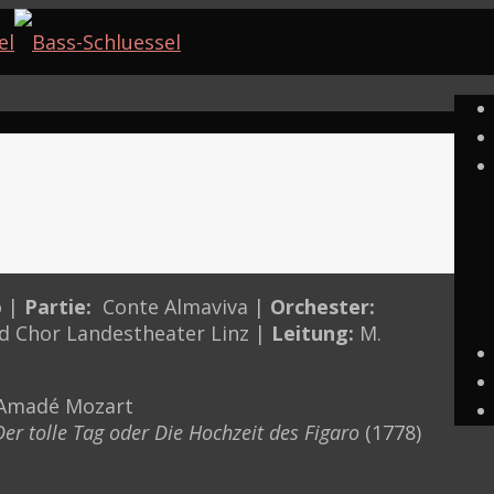
o |
Partie:
Conte Almaviva |
Orchester:
d Chor Landestheater Linz |
Leitung:
M.
 Amadé Mozart
Der tolle Tag oder Die Hochzeit des Figaro
(1778)