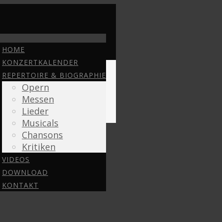
HOME
KONZERTKALENDER
REPERTOIRE & BIOGRAPHIE
Opern
Messen
Lieder
Musicals
Chansons
Kritiken
VIDEOS
DOWNLOAD
KONTAKT