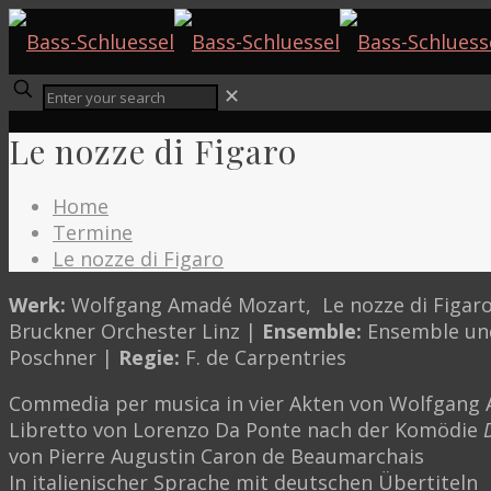
✕
Le nozze di Figaro
Home
Termine
Le nozze di Figaro
Werk:
Wolfgang Amadé Mozart, Le nozze di Figar
Bruckner Orchester Linz |
Ensemble:
Ensemble un
Poschner |
Regie:
F. de Carpentries
Commedia per musica in vier Akten von Wolfgang
Libretto von Lorenzo Da Ponte nach der Komödie
von Pierre Augustin Caron de Beaumarchais
In italienischer Sprache mit deutschen Übertiteln