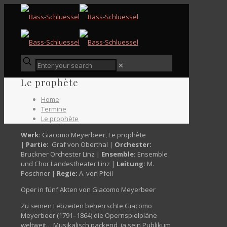
✕
Le prophète
Home
Termine
Le prophète
Werk:
Giacomo Meyerbeer, Le prophète
|
Partie:
Graf von Oberthal |
Orchester:
Bruckner Orchester Linz |
Ensemble:
Ensemble
und Chor Landestheater Linz |
Leitung:
M.
Poschner |
Regie:
A. von Pfeil
Oper in fünf Akten von Giacomo Meyerbeer
Zu seinen Lebzeiten beherrschte Giacomo
Meyerbeer (1791–1864) die Opernspielpläne
weltweit… Musikalisch packend, ja sein Publikum