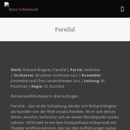
Parsifal
Werk:
Richard Wagner, Parsifal |
Partie:
Amfortas
|
Orchester:
Bruckner Orchester Linz |
Ensemble:
Ensemble und Chor Landestheater Linz |
Leitung:
M.
Poschner |
Regie:
St. Suschke
Bühnenweihfestspiel in drei Aufzügen
Parsifal – das ist die Schöpfung, mit der sich Richard Wagner
als Künstler von der Welt verabschiedete. Als er sich dieses
Werks annahm, befand er sich an einem Wendepunkt seines
Lebens: 1876 hatte er mit dem Festspielhaus in Bayreuth ein
Theater eröffnen können, das nur den Aufführungen seiner