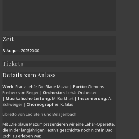
Zeit
8. August 2025
20:00
Tickets
Details zum Anlass
Werk:
Franz Lehár, Die Blaue Mazur |
Partie:
Clemens
Freiherr von Reiger |
Orchester:
Lehár Orchester
|
Musikalische Leitung:
M. Burkhart |
Inszenierung:
A.
Schweiger |
Choreographie:
K. Glas
Libretto von Leo Stein und Bela Jenbach
Mit „Die blaue Mazur“ präsentieren wir eine Lehár-Operette,
die in der langjährigen Festivalgeschichte noch nicht in Bad
Ischl zu erleben war.