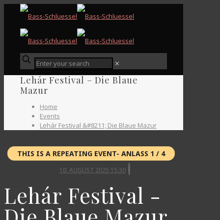
✕
Lehár Festival – Die Blaue
Mazur
Home
Events
Lehár Festival &#8211; Die Blaue Mazur
THIS IS A REPEATING EVENT- ANLASS 1 / 4
10. AUGUST 2025 15:30
Lehár Festival -
Die Blaue Mazur