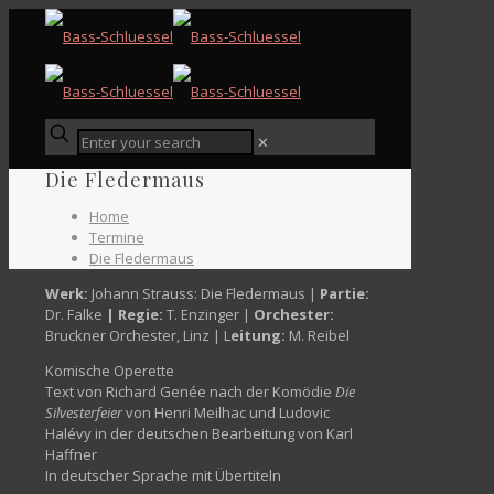
✕
Die Fledermaus
Home
Termine
Die Fledermaus
Werk:
Johann Strauss: Die Fledermaus |
Partie:
Dr. Falke
|
Regie:
T. Enzinger |
Orchester:
Bruckner Orchester, Linz | L
eitung:
M. Reibel
Komische Operette
Text von Richard Genée nach der Komödie
Die
Silvesterfeier
von Henri Meilhac und Ludovic
Halévy in der deutschen Bearbeitung von Karl
Haffner
In deutscher Sprache mit Übertiteln