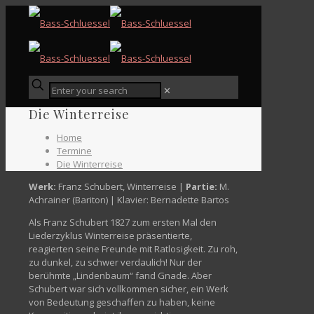
✕
Die Winterreise
Home
Termine
Die Winterreise
Werk:
Franz Schubert, Winterreise |
Partie:
M.
Achrainer (Bariton) | Klavier: Bernadette Bartos
Als Franz Schubert 1827 zum ersten Mal den
Liederzyklus Winterreise präsentierte,
reagierten seine Freunde mit Ratlosigkeit. Zu roh,
zu dunkel, zu schwer verdaulich! Nur der
berühmte „Lindenbaum“ fand Gnade. Aber
Schubert war sich vollkommen sicher, ein Werk
von Bedeutung geschaffen zu haben, keine