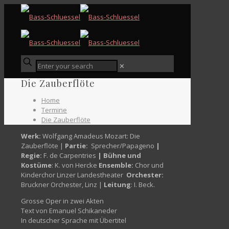
✕
Die Zauberflöte
Home
Termine
Die Zauberflöte
Werk:
Wolfgang Amadeus Mozart: Die
Zauberflöte |
Partie:
Sprecher/Papageno
|
Regie:
F. de Carpentries
| Bühne und
Kostüme
: K. von Hercke
Ensemble:
Chor und
Kinderchor Linzer Landestheater
Orchester:
Bruckner Orchester, Linz |
Leitung
: I. Beck.
Grosse Oper in zwei Akten
Text von Emanuel Schikaneder
In deutscher Sprache mit Übertitel