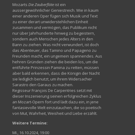
Mozarts
Die Zauberflöte
ist ein
aussergewöhnlicher Geniestreich. Wie in kaum
einer anderen Oper fügen sich Musik und Text
zu einer derart unwiderstehlichen Einheit
zusammen und vermögen, das Publikum nicht
nur über Jahrhunderte hinweg zu begeistern,
sondern auch Menschen jedes Alters in den
Bann zu ziehen. Was nicht verwundert, ist doch
das Abenteuer, das Tamino und Papageno zu
Freunden macht, ein ungemein spannendes. Aus
hehren Gründen ziehen die beiden los, um die
entführte Prinzessin Pamina zu retten, müssen
aber bald erkennen, dass die Königin der Nacht
sie lediglich benutzt, um ihrem Widersacher
Sarastro den Garaus zu machen.
Regisseur François De Carpentries setzt mit
dieser Inszenierung seinen erfolgreichen Zyklus
an Mozart-Opern fort und lädt dazu ein, in jene
fantasievolle Welt einzutauchen, die so poetisch
von Mut, Wahrheit, Weisheit und Liebe erzählt.
Weitere Termine:
MI., 16.10.2024, 19:00