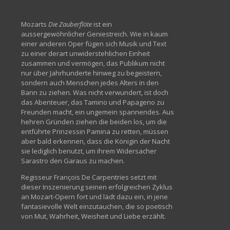
Mozarts
Die Zauberflöte
ist ein
aussergewöhnlicher Geniestreich. Wie in kaum
einer anderen Oper fügen sich Musik und Text
zu einer derart unwiderstehlichen Einheit
zusammen und vermögen, das Publikum nicht
nur über Jahrhunderte hinweg zu begeistern,
sondern auch Menschen jedes Alters in den
Bann zu ziehen. Was nicht verwundert, ist doch
das Abenteuer, das Tamino und Papageno zu
Freunden macht, ein ungemein spannendes. Aus
hehren Gründen ziehen die beiden los, um die
entführte Prinzessin Pamina zu retten, müssen
aber bald erkennen, dass die Königin der Nacht
sie lediglich benutzt, um ihrem Widersacher
Sarastro den Garaus zu machen.
Regisseur François De Carpentries setzt mit
dieser Inszenierung seinen erfolgreichen Zyklus
an Mozart-Opern fort und lädt dazu ein, in jene
fantasievolle Welt einzutauchen, die so poetisch
von Mut, Wahrheit, Weisheit und Liebe erzählt.