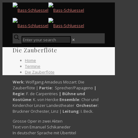
✕
Die Zauberflöte
Home
Termine
Die Zauberflöte
Werk:
Wolfgang Amadeus Mozart: Die
Zauberflöte |
Partie:
Sprecher/Papageno
|
Regie:
F. de Carpentries
| Bühne und
Kostüme
: K. von Hercke
Ensemble:
Chor und
Kinderchor Linzer Landestheater
Orchester:
Bruckner Orchester, Linz |
Leitung
: I. Beck.
Grosse Oper in zwei Akten
Text von Emanuel Schikaneder
In deutscher Sprache mit Übertitel