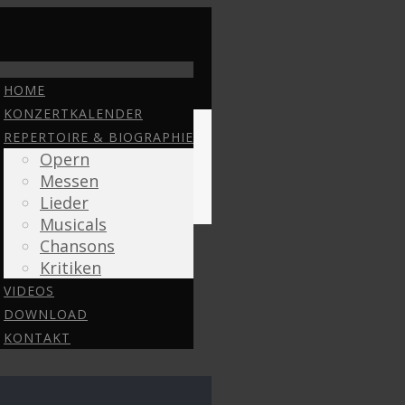
HOME
KONZERTKALENDER
REPERTOIRE & BIOGRAPHIE
Opern
Messen
Lieder
Musicals
Chansons
Kritiken
VIDEOS
DOWNLOAD
KONTAKT