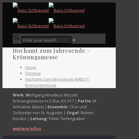
✕
Hochamt zum Jahresende –
Krönungsmesse
Home
Termine
Hochamt zum Jahresende &#8211;
Krönungsmesse
Werk:
W
olfgang Amadeus Mozart:
Krönungsmesse in C-Dur, KV 317
|
Partie:
M.
Achrainer (Bass) |
Ensemble:
Chor und
Orchester von St. Augustin |
Orgel:
Robert
Kovács |
Leitung:
Peter Tiefengraber
weitere Infos