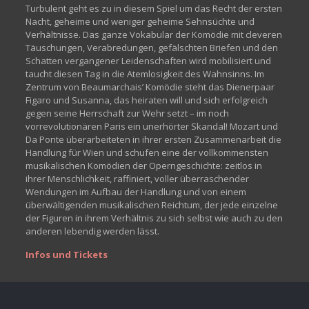
Turbulent geht es zu in diesem Spiel um das Recht der ersten
Nacht, geheime und weniger geheime Sehnsüchte und
Verhältnisse. Das ganze Vokabular der Komödie mit cleveren
Täuschungen, Verabredungen, gefälschten Briefen und den
Schatten vergangener Leidenschaften wird mobilisiert und
taucht diesen Tag in die Atemlosigkeit des Wahnsinns. Im
Zentrum von Beaumarchais’ Komödie steht das Dienerpaar
Figaro und Susanna, das heiraten will und sich erfolgreich
gegen seine Herrschaft zur Wehr setzt – im noch
vorrevolutionären Paris ein unerhörter Skandal! Mozart und
Da Ponte überarbeiteten in ihrer ersten Zusammenarbeit die
Handlung für Wien und schufen eine der vollkommensten
musikalischen Komödien der Operngeschichte: zeitlos in
ihrer Menschlichkeit, raffiniert, voller überraschender
Wendungen im Aufbau der Handlung und von einem
überwältigenden musikalischen Reichtum, der jede einzelne
der Figuren in ihrem Verhältnis zu sich selbst wie auch zu den
anderen lebendig werden lässt.
Infos und Tickets