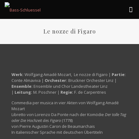
Le nozze di Figaro
Werk:
Wolfgang Amadé Mozart, Le nozze di Figaro |
Partie:
Conte Almaviva |
Orchester:
Bruckner Orchester Linz |
Ensemble:
Ensemble und Chor Landestheater Linz
|
Leitung:
M. Poschner |
Regie:
F. de Carpentries
Commedia per musica in vier Akten von Wolfgang Amadé
Mozart
Libretto von Lorenzo Da Ponte nach der Komödie
Der tolle Tag
oder Die Hochzeit des Figaro
(1778)
von Pierre Augustin Caron de Beaumarchais
In italienischer Sprache mit deutschen Übertiteln