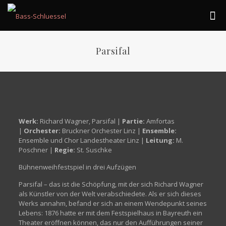
Parsifal
Werk:
Richard Wagner, Parsifal |
Partie:
Amfortas
|
Orchester:
Bruckner Orchester Linz |
Ensemble:
Ensemble und Chor Landestheater Linz |
Leitung:
M.
Poschner |
Regie:
St. Suschke
Bühnenweihfestspiel in drei Aufzügen
Parsifal – das ist die Schöpfung, mit der sich Richard Wagner
als Künstler von der Welt verabschiedete. Als er sich dieses
Werks annahm, befand er sich an einem Wendepunkt seines
Lebens: 1876 hatte er mit dem Festspielhaus in Bayreuth ein
Theater eröffnen können, das nur den Aufführungen seiner