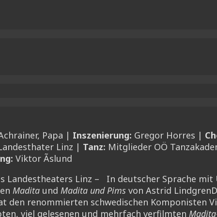
Achrainer, Papa |
Inszenierung:
Gregor Horres |
Ch
Landesthater Linz |
Tanz:
Mitglieder OÖ Tanzakade
ng:
Viktor Ãslund
es Landestheaters Linz – In deutscher Sprache mit 
nen
Madita
und
Madita und Pims
von Astrid LindgrenD
 hat den renommierten schwedischen Komponisten Vi
bten, viel gelesenen und mehrfach verfilmten
Madita