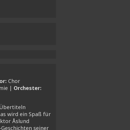
or:
Chor
mie |
Orchester:
Übertiteln
as wird ein Spaß für
ktor Åslund
-Geschichten seiner