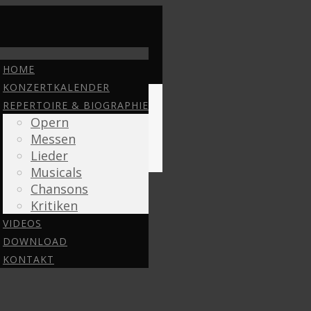
HOME
KONZERTKALENDER
REPERTOIRE & BIOGRAPHIE
Opern
Messen
Lieder
Musicals
Chansons
Kritiken
VIDEOS
DOWNLOAD
KONTAKT