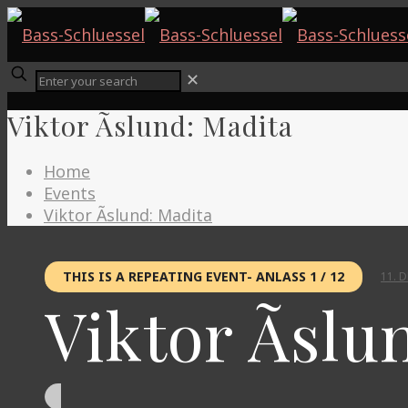
✕
Viktor Ãslund: Madita
Home
Events
Viktor Ãslund: Madita
THIS IS A REPEATING EVENT- ANLASS 1 / 12
11. 
Viktor Ãslu